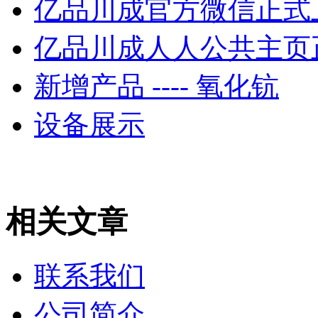
亿品川成官方微信正式
亿品川成人人公共主页
新增产品 ---- 氧化钪
设备展示
相关文章
联系我们
公司简介