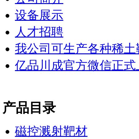
设备展示
人才招聘
我公司可生产各种稀土
亿品川成官方微信正式
产品目录
磁控溅射靶材