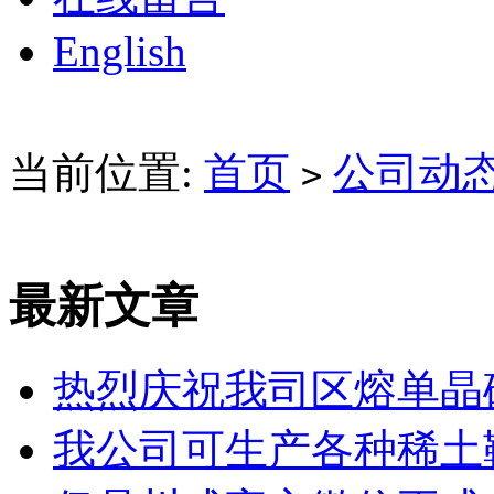
English
当前位置:
首页
公司动
>
最新文章
热烈庆祝我司区熔单晶
我公司可生产各种稀土